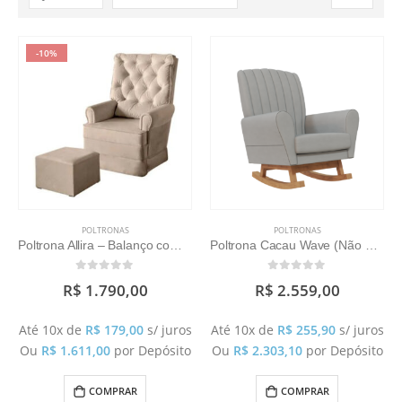
-10%
POLTRONAS
POLTRONAS
Poltrona Allira – Balanço com Puff (Tecido a Definir)
Poltrona Cacau Wave (Não acompanha puff)
0
out of 5
0
out of 5
R$
1.790,00
R$
2.559,00
Até 10x de
R$
179,00
s/ juros
Até 10x de
R$
255,90
s/ juros
Ou
R$
1.611,00
por Depósito
Ou
R$
2.303,10
por Depósito
COMPRAR
COMPRAR