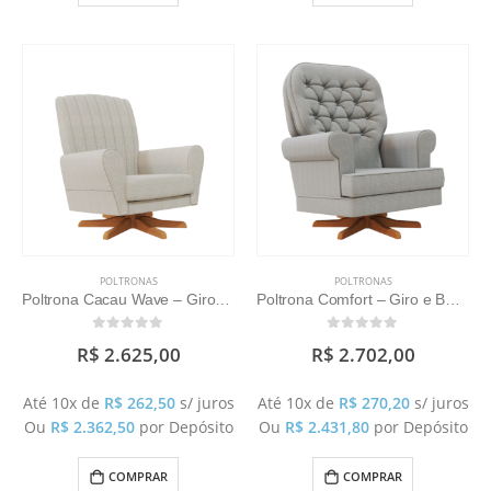
POLTRONAS
POLTRONAS
Poltrona Cacau Wave – Giro e Balanço
Poltrona Comfort – Giro e Balanço
0
out of 5
0
out of 5
R$
2.625,00
R$
2.702,00
Até 10x de
R$
262,50
s/ juros
Até 10x de
R$
270,20
s/ juros
Ou
R$
2.362,50
por Depósito
Ou
R$
2.431,80
por Depósito
COMPRAR
COMPRAR