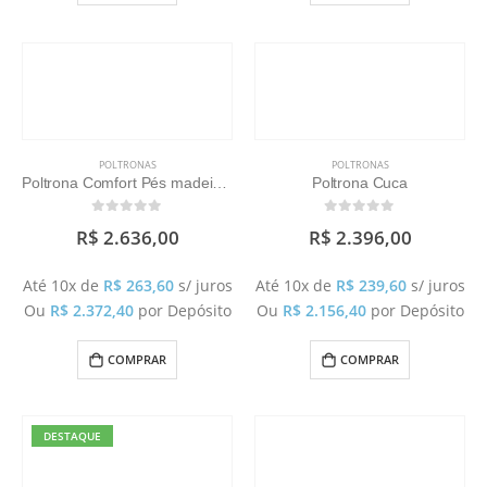
POLTRONAS
POLTRONAS
Poltrona Comfort Pés madeira ( não acompanha puff)
Poltrona Cuca
0
out of 5
0
out of 5
R$
2.636,00
R$
2.396,00
Até 10x de
R$
263,60
s/ juros
Até 10x de
R$
239,60
s/ juros
Ou
R$
2.372,40
por Depósito
Ou
R$
2.156,40
por Depósito
COMPRAR
COMPRAR
DESTAQUE