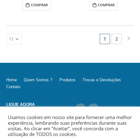
COMPRAR
COMPRAR
1
2
Home
Quem Somos ?
Produtos
Trocas e Devoluções
Contato
LIGUE AGORA
(11) 9 6979-2003 / (11) 3062-8252
Usamos cookies em nosso site para fornecer uma melhor
experiência, lembrando suas preferências durante suas
visitas. Ao clicar em “Aceitar”, você concorda com a
utilização de TODOS os cookies.