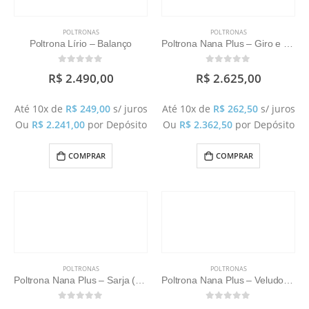
POLTRONAS
POLTRONAS
Poltrona Lírio – Balanço
Poltrona Nana Plus – Giro e Balanço
0
out of 5
0
out of 5
R$
2.490,00
R$
2.625,00
Até 10x de
R$
249,00
s/ juros
Até 10x de
R$
262,50
s/ juros
Ou
R$
2.241,00
por Depósito
Ou
R$
2.362,50
por Depósito
COMPRAR
COMPRAR
POLTRONAS
POLTRONAS
Poltrona Nana Plus – Sarja (Não acompanha puff)
Poltrona Nana Plus – Veludo (Não acompanha puff)
0
out of 5
0
out of 5