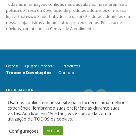
Todas as informações contidas nas cláusulas acima referem-se à
política de Troca ou Devolução de produtos adquiridos em nossa
loja virtual (www.kinderbabydecor.com.br). Produtos adquiridos em
nossas lojas físicas adotam outros procedimentos. Em caso de
dúvidas, contate nossa Central de Atendimento.
Home
Quem Somos ?
Produtos
Trocas e Devoluções
Contato
LIGUE AGORA
(11) 9 6979-2003 / (11) 3062-8252
Usamos cookies em nosso site para fornecer uma melhor
experiência, lembrando suas preferências durante suas
visitas. Ao clicar em “Aceitar”, você concorda com a
utilização de TODOS os cookies.
© Ideia - Todos os direitos reservados
Configurações
Aceitar