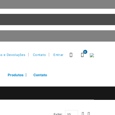
0
as e Devoluções
Contato
Entrar
Produtos
Contato
Exibir: