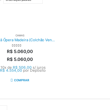
CAMAS
Cama Sofá Ópera Madeira (Colchão Vendido Separadamente)
0
out of 5
R$
5.060,00
R$
5.060,00
 10x de
R$
506,00
s/ juros
R$
4.554,00
por Depósito
COMPRAR