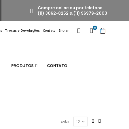
Compre online ou por telefone
(11) 3062-8252 & (11) 96979-2003
0
os
Trocas e Devoluções
Contato
Entrar
PRODUTOS
CONTATO
Exibir: