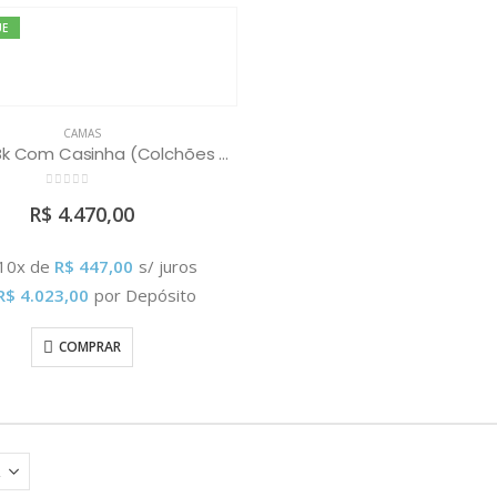
UE
CAMAS
Bicama Bk Com Casinha (Colchões e Escorrega Vendidos Separadamente)
0
out of 5
R$
4.470,00
 10x de
R$
447,00
s/ juros
R$
4.023,00
por Depósito
COMPRAR