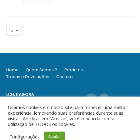
Home
Quem Somos ?
Produtos
Trocas e Devoluções
Contato
LIGUE AGORA
(11) 9 6979-2003 / (11) 3062-8252
Usamos cookies em nosso site para fornecer uma melhor
experiência, lembrando suas preferências durante suas
visitas. Ao clicar em “Aceitar”, você concorda com a
utilização de TODOS os cookies.
© Ideia - Todos os direitos reservados
Configurações
Aceitar