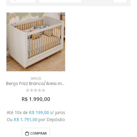
BERÇOS
Berço Frizz Branco/Areia madeira (Colchão Vendido Separadamente)
0
out of 5
R$
1.990,00
Até 10x de
R$
199,00
s/ juros
Ou
R$
1.791,00
por Depósito
COMPRAR