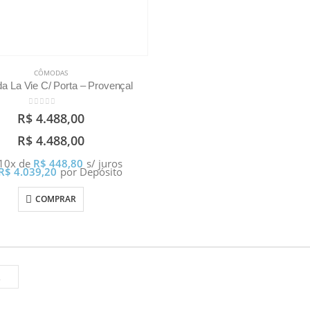
CÔMODAS
 La Vie C/ Porta – Provençal
0
out of 5
R$
4.488,00
R$
4.488,00
 10x de
R$
448,80
s/ juros
R$
4.039,20
por Depósito
COMPRAR