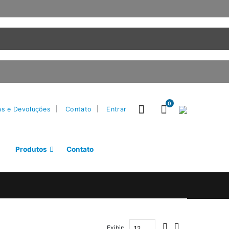
0
as e Devoluções
Contato
Entrar
Produtos
Contato
Exibir: