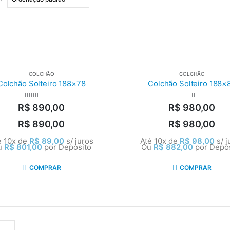
COLCHÃO
COLCHÃO
Colchão Solteiro 188×78
Colchão Solteiro 188×
0
out of 5
0
out of 5
R$
890,00
R$
980,00
R$
890,00
R$
980,00
é 10x de
R$
89,00
s/ juros
Até 10x de
R$
98,00
s/ 
u
R$
801,00
por Depósito
Ou
R$
882,00
por Depó
COMPRAR
COMPRAR