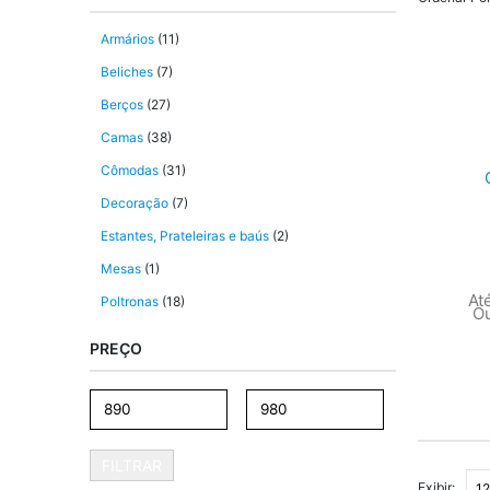
Armários
(11)
Beliches
(7)
Berços
(27)
Camas
(38)
Cômodas
(31)
Decoração
(7)
Estantes, Prateleiras e baús
(2)
Mesas
(1)
At
Poltronas
(18)
O
PREÇO
FILTRAR
Exibir: