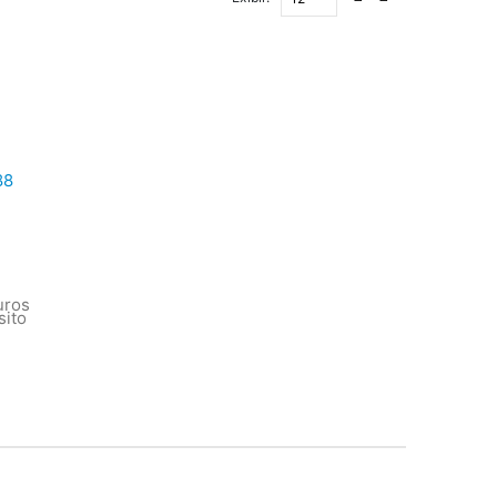
88
juros
sito