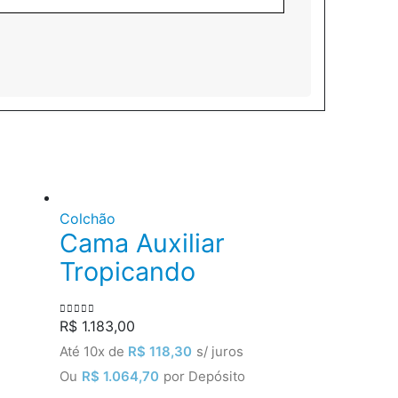
Colchão
Cama Auxiliar
Tropicando
R$
1.183,00
0
out of 5
Até 10x de
R$
118,30
s/ juros
Ou
R$
1.064,70
por Depósito