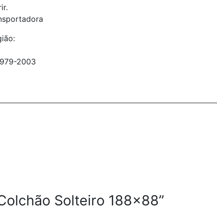
ir.
ansportadora
gião:
96979-2003
 “Colchão Solteiro 188×88”