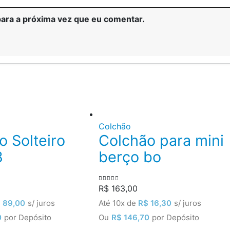
ara a próxima vez que eu comentar.
Colchão
o Solteiro
Colchão para mini
8
berço bo
R$
163,00
0
out of 5
$
89,00
s/ juros
Até 10x de
R$
16,30
s/ juros
0
por Depósito
Ou
R$
146,70
por Depósito