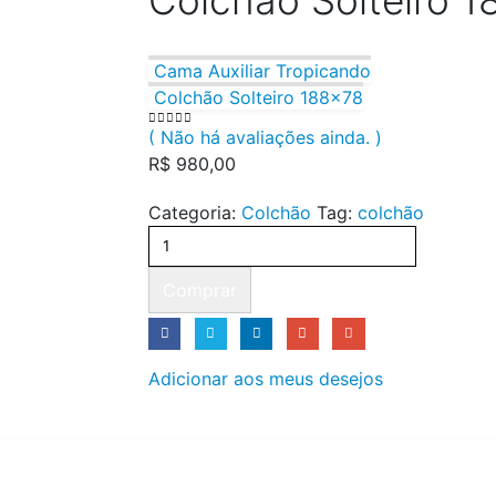
Colchão Solteiro 
Cama Auxiliar Tropicando
Colchão Solteiro 188×78
( Não há avaliações ainda. )
0
out of 5
R$
980,00
Categoria:
Colchão
Tag:
colchão
Comprar
Adicionar aos meus desejos