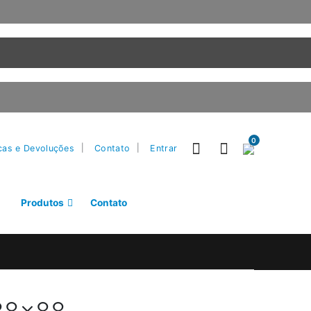
0
cas e Devoluções
Contato
Entrar
Produtos
Contato