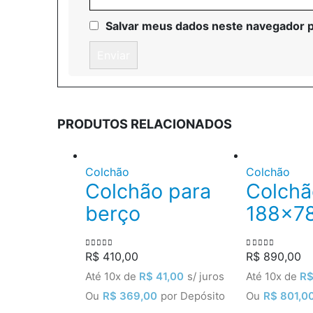
Salvar meus dados neste navegador p
PRODUTOS RELACIONADOS
Colchão
Colchão
Colchão para
Colchã
berço
188×7
R$
410,00
R$
890,00
0
out of 5
0
out of 5
Até 10x de
R$
41,00
s/ juros
Até 10x de
R
Ou
R$
369,00
por Depósito
Ou
R$
801,0