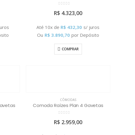
0
out of 5
R$
4.323,00
juros
Até 10x de
R$
432,30
s/ juros
sito
Ou
R$
3.890,70
por Depósito
COMPRAR
CÔMODAS
Gavetas
Comoda Raízes Plan 4 Gavetas
0
out of 5
R$
2.959,00