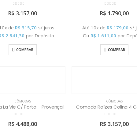
0
out of 5
0
out of 5
R$
3.157,00
R$
1.790,00
 10x de
R$
315,70
s/ juros
Até 10x de
R$
179,00
s/ 
R$
2.841,30
por Depósito
Ou
R$
1.611,00
por Depó
COMPRAR
COMPRAR
CÔMODAS
CÔMODAS
La Vie C/ Porta – Provençal
Comoda Raízes Colina 4 
0
out of 5
0
out of 5
R$
4.488,00
R$
3.157,00