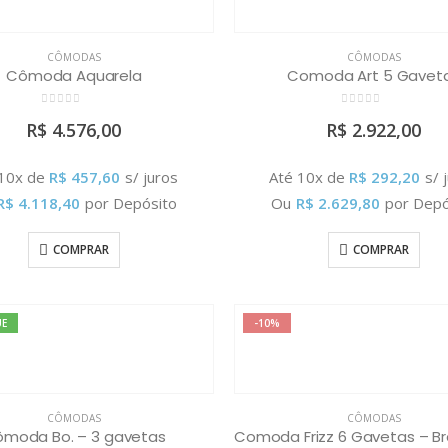
CÔMODAS
CÔMODAS
Cômoda Aquarela
Comoda Art 5 Gavet
0
out of 5
0
out of 5
R$
4.576,00
R$
2.922,00
 10x de
R$
457,60
s/ juros
Até 10x de
R$
292,20
s/ 
R$
4.118,40
por Depósito
Ou
R$
2.629,80
por Depó
COMPRAR
COMPRAR
UE
-10%
CÔMODAS
CÔMODAS
moda Bo. – 3 gavetas