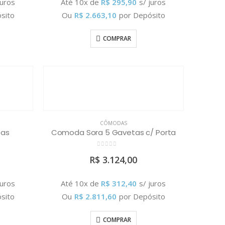
juros
Até 10x de
R$
295,90
s/ juros
sito
Ou
R$
2.663,10
por Depósito
COMPRAR
CÔMODAS
tas
Comoda Sora 5 Gavetas c/ Porta
0
out of 5
R$
3.124,00
juros
Até 10x de
R$
312,40
s/ juros
sito
Ou
R$
2.811,60
por Depósito
COMPRAR