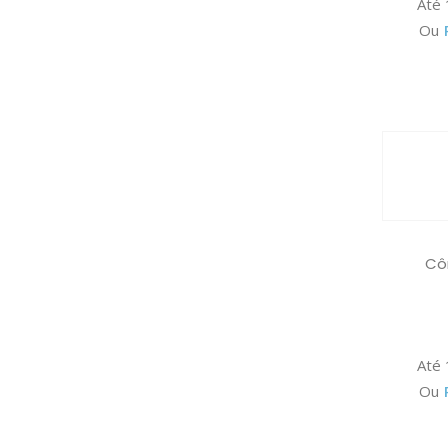
Até
Ou
Cô
Até
Ou