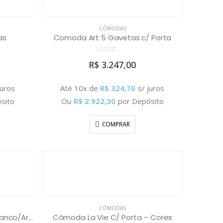
CÔMODAS
as
Comoda Art 5 Gavetas c/ Porta
0
out of 5
R$
3.247,00
juros
Até 10x de
R$
324,70
s/ juros
sito
Ou
R$
2.922,30
por Depósito
COMPRAR
CÔMODAS
Comoda Frizz 6 Gavetas – Branco/Areia
Cômoda La Vie C/ Porta – Cores