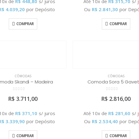
 10x de
R$
448,80
s/ juros
Até 10x de
R$
315,70
s/ 
R$
4.039,20
por Depósito
Ou
R$
2.841,30
por Depó
COMPRAR
COMPRAR
CÔMODAS
CÔMODAS
moda Skandi – Madeira
Comoda Sora 5 Gave
0
out of 5
0
out of 5
R$
3.711,00
R$
2.816,00
 10x de
R$
371,10
s/ juros
Até 10x de
R$
281,60
s/ 
R$
3.339,90
por Depósito
Ou
R$
2.534,40
por Depó
COMPRAR
COMPRAR