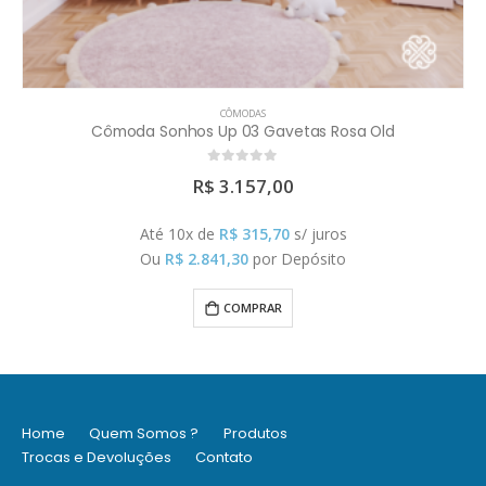
CÔMODAS
Cômoda Sonhos Up 03 Gavetas Rosa Old
0
out of 5
R$
3.157,00
Até 10x de
R$
315,70
s/ juros
Ou
R$
2.841,30
por Depósito
COMPRAR
Home
Quem Somos ?
Produtos
Trocas e Devoluções
Contato