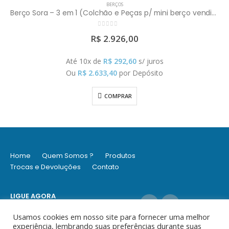
Berço Sora – 3 em 1 (Colchão e Peças p/ mini berço vendidos Separadamente)
5
,00
,60
s/ juros
or Depósito
AR
Home
Quem Somos ?
Produtos
BERÇOS
Berço La Vie Branco (Colchão Ve
Trocas e Devoluções
Contato
0
out of 5
R$
4.928,0
LIGUE AGORA
(11) 9 6979-2003 / (11) 3062-8252
Usamos cookies em nosso site para fornecer uma melhor
Até 10x de
R$
492,8
experiência, lembrando suas preferências durante suas