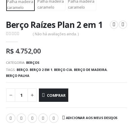
Berço Raízes Plan 2 em 1
( Não há avaliações ainda. )
0
out of 5
R$
4.752,00
CATEGORIA:
BERÇOS
TAGS:
BERÇO
,
BERÇO 2 EM 1
,
BERÇO CIA
,
BERÇO DE MADEIRA
,
BERÇO PALHA
COMPRAR
ADICIONAR AOS MEUS DESEJOS