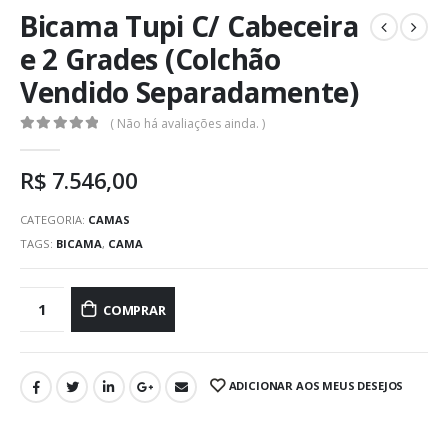
Bicama Tupi C/ Cabeceira
e 2 Grades (Colchão
Vendido Separadamente)
( Não há avaliações ainda. )
0
out of 5
R$
7.546,00
CATEGORIA:
CAMAS
TAGS:
BICAMA
,
CAMA
COMPRAR
ADICIONAR AOS MEUS DESEJOS