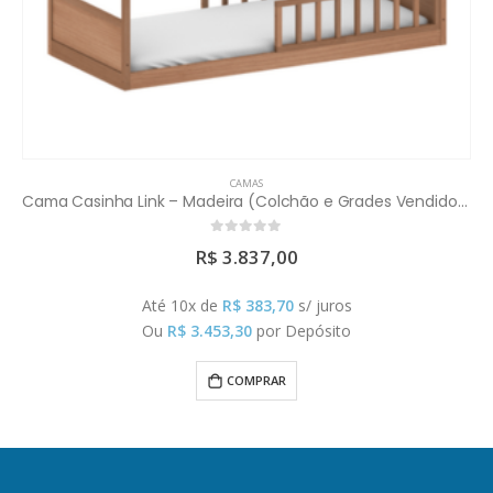
CAMAS
Cama Casinha Link – Madeira (Colchão e Grades Vendidos Separadamente)
0
out of 5
R$
3.837,00
Até 10x de
R$
383,70
s/ juros
Ou
R$
3.453,30
por Depósito
COMPRAR