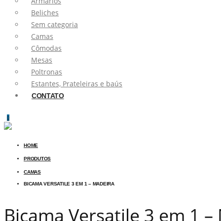
Armários
Beliches
Sem categoria
Camas
Cômodas
Mesas
Poltronas
Estantes, Prateleiras e baús
CONTATO
0
HOME
PRODUTOS
CAMAS
BICAMA VERSATILE 3 EM 1 – MADEIRA
Bicama Versatile 3 em 1 –