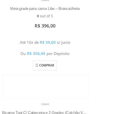
Meia grade para cama Libe – Branca/Areia
0
out of 5
R$
396,00
Até 10x de
R$
39,60
s/ juros
Ou
R$
356,40
por Depósito
COMPRAR
CAMAS
Bicama Tupi C/ Cabeceira e 2 Grades (Colchão Vendido Separadamente)