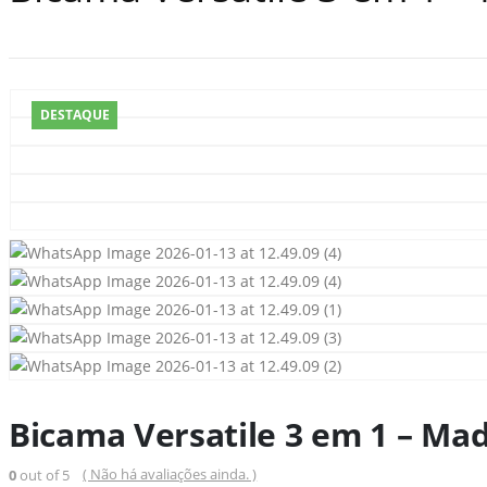
DESTAQUE
Bicama Versatile 3 em 1 – Ma
( Não há avaliações ainda. )
0
out of 5