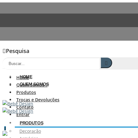
Pesquisa
HOME
Home
QUEM SOMOS
Quem Somos ?
Produtos
Trocas e Devoluções
Contato
Entrar
PRODUTOS
0
Decoração