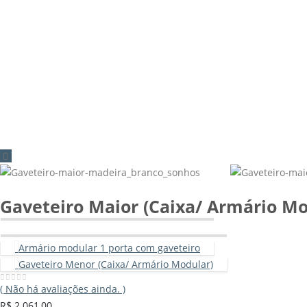
Gaveteiro Maior (Caixa/ Armário Mo
Armário modular 1 porta com gaveteiro
Gaveteiro Menor (Caixa/ Armário Modular)
( Não há avaliações ainda. )
0
out of 5
R$
2.061,00