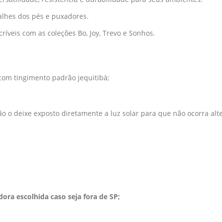
talhes dos pés e puxadores.
íveis com as coleções Bo, Joy, Trevo e Sonhos.
com tingimento padrão jequitibá;
o o deixe exposto diretamente a luz solar para que não ocorra alt
ora escolhida caso seja fora de SP;