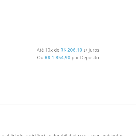
Até 10x de
R$
206,10
s/ juros
Ou
R$
1.854,90
por Depósito
rsatilidade, resistência e durabilidade para seus ambientes.