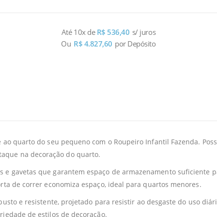
Até 10x de
R$
536,40
s/ juros
Ou
R$
4.827,60
por Depósito
 ao quarto do seu pequeno com o Roupeiro Infantil Fazenda. Possu
aque na decoração do quarto.
s e gavetas que garantem espaço de armazenamento suficiente pa
orta de correr economiza espaço, ideal para quartos menores.
usto e resistente, projetado para resistir ao desgaste do uso diá
riedade de estilos de decoração.