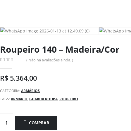
Roupeiro 140 – Madeira/Cor
( Não há avaliações ainda. )
0
out of 5
R$
5.364,00
CATEGORIA:
ARMÁRIOS
TAGS:
ARMÁRIO
,
GUARDA ROUPA
,
ROUPEIRO
COMPRAR